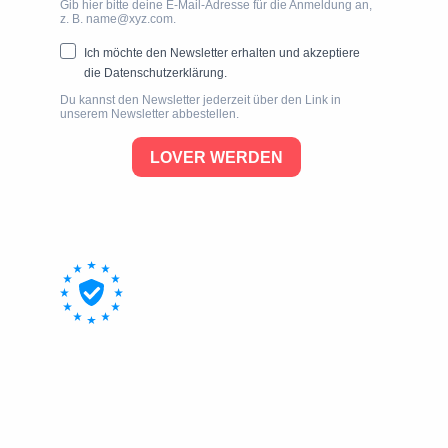
download, exklusive
Shop
–
Rabatte und du erfährst natürlich
immer zuerst von neuen Produkten
& Veranstaltungen.
Hier kannst du
gerne mal in einen Newsletter
reinspinksen:
NEWSLETTER SNEAK
PEAK