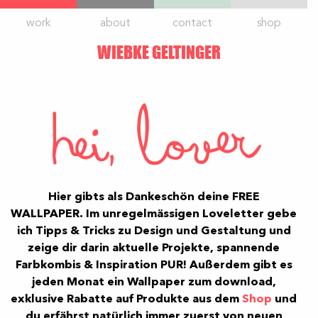
Skip
work
about
contact
shop
to
content
WIEBKE GELTINGER
Hier gibts als Dankeschön deine FREE
WALLPAPER. Im unregelmässigen Loveletter gebe
ich Tipps & Tricks zu Design und Gestaltung und
zeige dir darin aktuelle Projekte, spannende
Farbkombis & Inspiration PUR! Außerdem gibt es
jeden Monat ein Wallpaper zum download,
exklusive Rabatte auf Produkte aus dem
Shop
und
du erfährst natürlich immer zuerst von neuen