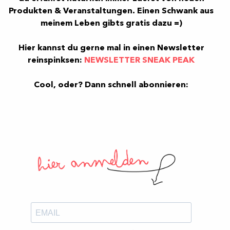
Produkten & Veranstaltungen. Einen Schwank aus
meinem Leben gibts gratis dazu =)
Hier kannst du gerne mal in einen Newsletter
×
reinspinksen:
NEWSLETTER SNEAK PEAK
FREE WALLPAPER
Cool, oder? Dann schnell
abonnieren:
ALS
DANKESCHÖN
Im monatlichen Design News
Loveletter gebe ich Tipps & Tricks
zu Design und Gestaltung und
zeige dir darin aktuelle Projekte,
spannende Farbkombis &
Inspiration PUR!
Außerdem gibt es
jeden Monat ein Wallpaper zum