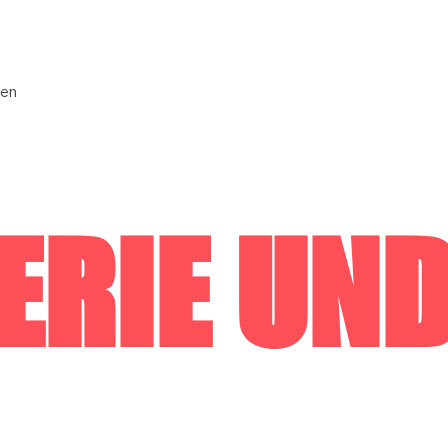
den
ERIE UN