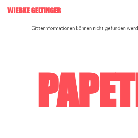
Skip
WIEBKE GELTINGER
to
content
Gitterinformationen können nicht gefunden wer
PAPET