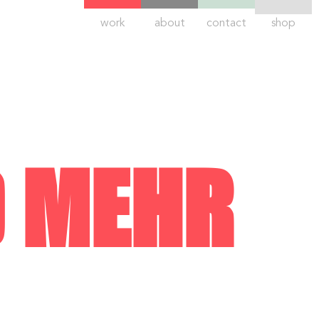
work
about
contact
shop
D MEHR