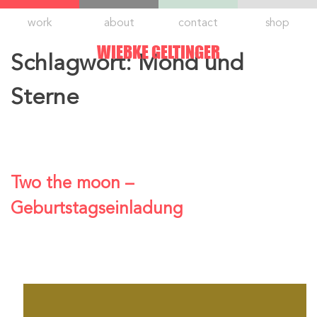
Skip
work
about
contact
shop
to
content
WIEBKE GELTINGER
Schlagwort:
Mond und
Sterne
Two the moon –
Geburtstagseinladung