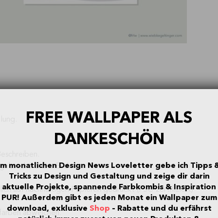
FREE WALLPAPER ALS
lung.
DANKESCHÖN
Beschreiben.
Im monatlichen Design News Loveletter gebe ich Tipps 
ebracht. Siehe Bilder.
Tricks zu Design und Gestaltung und zeige dir darin
aktuelle Projekte, spannende Farbkombis & Inspiration
ich auf nachhaltigen Papieren gedruckt (FSC-zertifiziert)
PUR!
Außerdem gibt es jeden Monat ein Wallpaper zum
download, exklusive
Shop
– Rabatte und du erfährst
lfarben abweichen.