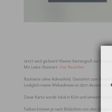
Jetzt wird gefeiert! Kleiner Kartengruß zur Einschu
Mit Liebe Illustriert.
Hier Bestellen
Rückseite ohne Adressfeld. Gestaltet zum freien 
Lediglich meine Webadresse ist dort dezent unterg
Diese Karte wurde lokal in Köln und umweltfreundl
Farben können je nach Bildschirm von den Origina