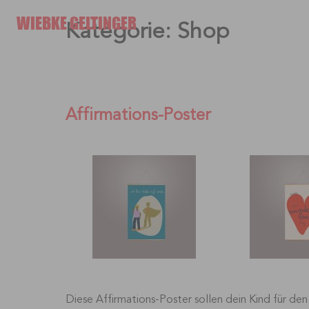
Skip
WIEBKE GELTINGER
Kategorie:
Shop
to
content
Affirmations-Poster
Diese Affirmations-Poster sollen dein Kind für de