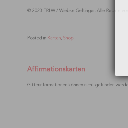
© 2023 FRLW / Wiebke Geltinger. Alle Rechte vor
Posted in
Karten
,
Shop
Affirmationskarten
Gitterinformationen können nicht gefunden werd