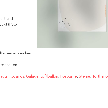
iert und
uckt (FSC-
alfarben abweichen.
rbehalten.
autin
,
Cosmos
,
Galaxie
,
Luftballon
,
Postkarte
,
Sterne
,
To th m