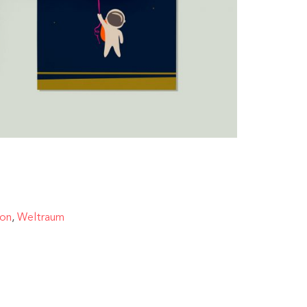
oon
,
Weltraum