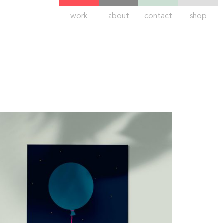
work
about
contact
shop