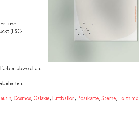
iert und
uckt (FSC-
alfarben abweichen.
rbehalten.
autin
,
Cosmos
,
Galaxie
,
Luftballon
,
Postkarte
,
Sterne
,
To th m