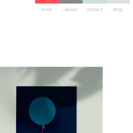
work
about
contact
shop