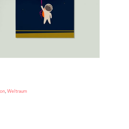
oon
,
Weltraum