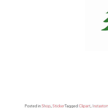
Posted in
Shop
,
Sticker
Tagged
Clipart
,
Instastory