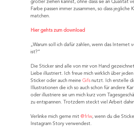
größer ziehen kannst, ohne dass sie an Qualität verl
Farbe passen immer zusammen, so dass jegliche K
matchen.
Hier gehts zum download
„Warum soll ich dafür zahlen, wenn das Internet vo
ist?“
Die Sticker sind alle von mir von Hand gezeichnet 
Liebe illustriert. Ich freue mich wirklich über jeden
Sticker oder auch meine
Gifs
nutzt. Ich erstelle die
Illustrationen die ich so auch schon für andere Ka
oder illustriere sie um mich kurz vom Tagesgeschä
zu entspannen. Trotzdem steckt viel Arbeit dahint
Verlinke mich gerne mit
@frlw
, wenn du die Sticker
Instagram Story verwendest.