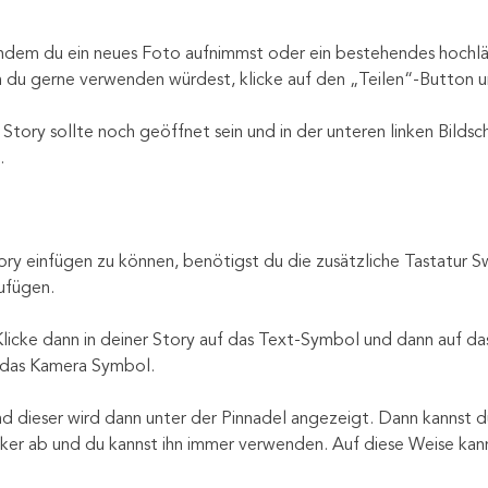
DANKESCHÖN
ndem du ein neues Foto aufnimmst oder ein bestehendes hochläd
Im monatlichen Design News Loveletter gebe ich Tipps & Tricks z
Design und Gestaltung und zeige dir darin aktuelle Projekte,
 du gerne verwenden würdest, klicke auf den „Teilen“-Button un
spannende Farbkombis & Inspiration PUR!
Außerdem gibt es jed
Monat ein Wallpaper zum download, exklusive
Shop
– Rabatte un
ry sollte noch geöffnet sein und in der unteren linken Bildschi
du erfährst natürlich immer zuerst von neuen Produkten &
Veranstaltungen.
Hier kannst du gerne mal in einen Newsletter
reinspinksen:
NEWSLETTER SNEAK PEAK
ry einfügen zu können, benötigst du die zusätzliche Tastatur Sw
fügen.
cke dann in deiner Story auf das Text-Symbol und dann auf das 
 das Kamera Symbol.
dieser wird dann unter der Pinnadel angezeigt. Dann kannst du i
icker ab und du kannst ihn immer verwenden. Auf diese Weise kan