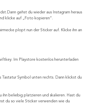
st.Dann gehst du wieder aus Instagram heraus
u
d klicke auf „Foto kopieren“.
en
d
rmecke plopt nun der Sticker auf. Klicke ihn an
iftkey. Im Playstore kostenlos herunterladen
Tastatur Symbol unten rechts. Dann klickst du
hn beliebig platzieren und skalieren. Hast du
nst du so viele Sticker verwenden wie du